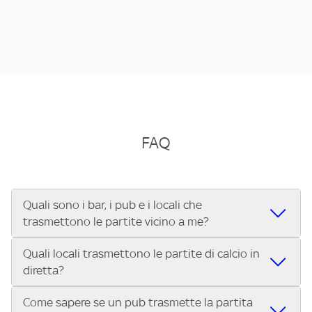
FAQ
Quali sono i bar, i pub e i locali che
trasmettono le partite vicino a me?
Quali locali trasmettono le partite di calcio in
Se cerchi un bar, pub, ristorante o locale vicino a te per
diretta?
vedere le partite di Serie A ENILIVE, la Serie C Sky Wifi, la
UEFA Champions League, la UEFA Europa League, la UEFA
Come sapere se un pub trasmette la partita
Vuoi sapere quali bar, pub o ristoranti mostrano le partite
Conference League, il Tennis, la Formula 1®, la MotoGP™ e