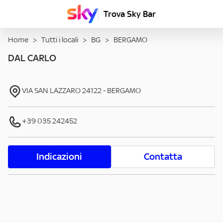
Trova Sky Bar
Home
>
Tutti i locali
>
BG
>
BERGAMO
DAL CARLO
VIA SAN LAZZARO
24122
-
BERGAMO
+39 035 242452
Indicazioni
Contatta