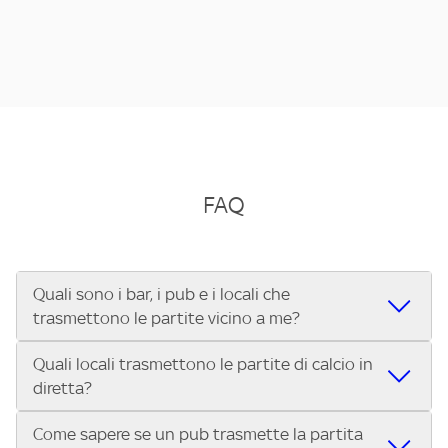
FAQ
Quali sono i bar, i pub e i locali che
trasmettono le partite vicino a me?
Quali locali trasmettono le partite di calcio in
Se cerchi un bar, pub, ristorante o locale vicino a te per
diretta?
vedere le partite di Serie A ENILIVE, la Serie C Sky Wifi, la
UEFA Champions League, la UEFA Europa League, la UEFA
Come sapere se un pub trasmette la partita
Vuoi sapere quali bar, pub o ristoranti mostrano le partite
Conference League, il Tennis, la Formula 1®, la MotoGP™ e