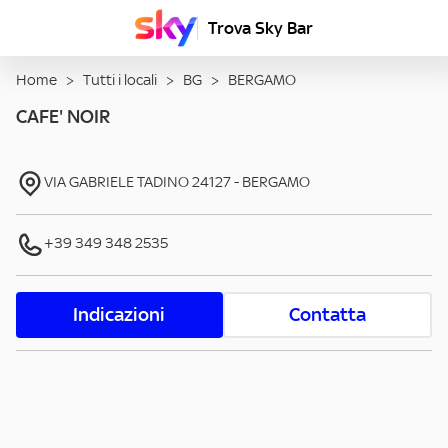
Trova Sky Bar
Home
>
Tutti i locali
>
BG
>
BERGAMO
CAFE' NOIR
VIA GABRIELE TADINO
24127
-
BERGAMO
+39 349 348 2535
Indicazioni
Contatta