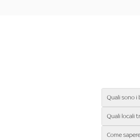
Quali sono i 
Se cerchi un ba
Quali locali 
ENILIVE, la Se
Conference Lea
Vuoi sapere qu
Come sapere 
Sky Bar ti aiut