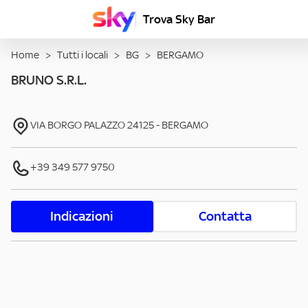
Trova Sky Bar
Home
>
Tutti i locali
>
BG
>
BERGAMO
BRUNO S.R.L.
VIA BORGO PALAZZO
24125
-
BERGAMO
+39 349 577 9750
Indicazioni
Contatta