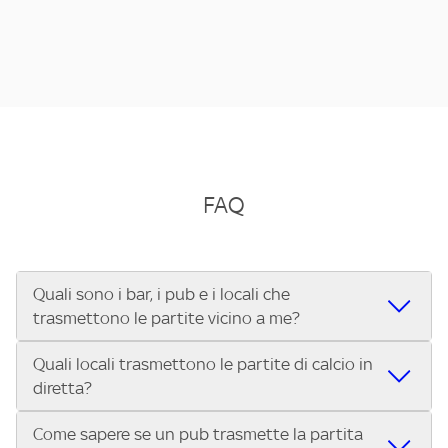
FAQ
Quali sono i bar, i pub e i locali che
trasmettono le partite vicino a me?
Quali locali trasmettono le partite di calcio in
Se cerchi un bar, pub, ristorante o locale vicino a te per
diretta?
vedere le partite di Serie A ENILIVE, la Serie C Sky Wifi, la
UEFA Champions League, la UEFA Europa League, la UEFA
Come sapere se un pub trasmette la partita
Vuoi sapere quali bar, pub o ristoranti mostrano le partite
Conference League, il Tennis, la Formula 1®, la MotoGP™ e