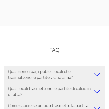
FAQ
Quali sono i bar, i pub e i locali che
trasmettono le partite vicino a me?
Quali locali trasmettono le partite di calcio in
Se cerchi un bar, pub, ristorante o locale vicino a te per
diretta?
vedere le partite di Serie A ENILIVE, la Serie C Sky Wifi, la
UEFA Champions League, la UEFA Europa League, la UEFA
Come sapere se un pub trasmette la partita
Vuoi sapere quali bar, pub o ristoranti mostrano le partite
Conference League, il Tennis, la Formula 1®, la MotoGP™ e