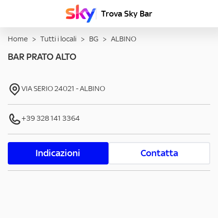
Trova Sky Bar
Home
>
Tutti i locali
>
BG
>
ALBINO
BAR PRATO ALTO
VIA SERIO
24021
-
ALBINO
+39 328 141 3364
Indicazioni
Contatta