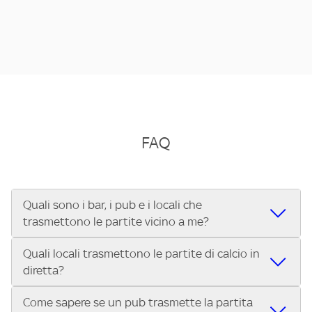
FAQ
Quali sono i bar, i pub e i locali che
trasmettono le partite vicino a me?
Quali locali trasmettono le partite di calcio in
Se cerchi un bar, pub, ristorante o locale vicino a te per
diretta?
vedere le partite di Serie A ENILIVE, la Serie C Sky Wifi, la
UEFA Champions League, la UEFA Europa League, la UEFA
Come sapere se un pub trasmette la partita
Vuoi sapere quali bar, pub o ristoranti mostrano le partite
Conference League, il Tennis, la Formula 1®, la MotoGP™ e