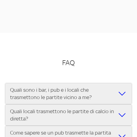
FAQ
Quali sono i bar, i pub e i locali che
trasmettono le partite vicino a me?
Quali locali trasmettono le partite di calcio in
Se cerchi un bar, pub, ristorante o locale vicino a te per
diretta?
vedere le partite di Serie A ENILIVE, la Serie C Sky Wifi, la
UEFA Champions League, la UEFA Europa League, la UEFA
Come sapere se un pub trasmette la partita
Vuoi sapere quali bar, pub o ristoranti mostrano le partite
Conference League, il Tennis, la Formula 1®, la MotoGP™ e