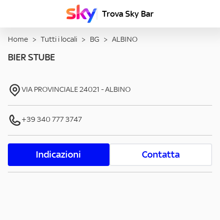
Trova Sky Bar
Home
>
Tutti i locali
>
BG
>
ALBINO
BIER STUBE
VIA PROVINCIALE
24021
-
ALBINO
+39 340 777 3747
Indicazioni
Contatta