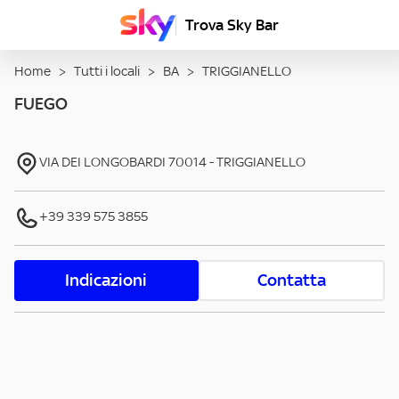
Trova Sky Bar
Home
>
Tutti i locali
>
BA
>
TRIGGIANELLO
FUEGO
VIA DEI LONGOBARDI
70014
-
TRIGGIANELLO
+39 339 575 3855
Indicazioni
Contatta