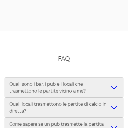
FAQ
Quali sono i bar, i pub e i locali che
trasmettono le partite vicino a me?
Quali locali trasmettono le partite di calcio in
Se cerchi un bar, pub, ristorante o locale vicino a te per
diretta?
vedere le partite di Serie A ENILIVE, la Serie C Sky Wifi, la
UEFA Champions League, la UEFA Europa League, la UEFA
Come sapere se un pub trasmette la partita
Vuoi sapere quali bar, pub o ristoranti mostrano le partite
Conference League, il Tennis, la Formula 1®, la MotoGP™ e