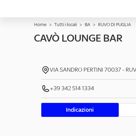
Home
>
Tutti i locali
>
BA
>
RUVO DI PUGLIA
CAVÒ LOUNGE BAR
VIA SANDRO PERTINI
70037
-
RUV
+39 342 514 1334
Indicazioni