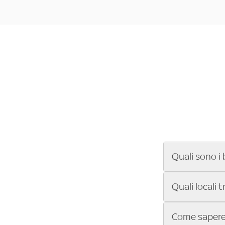
Quali sono i 
Se cerchi un ba
Quali locali 
ENILIVE, la Se
Conference Lea
Vuoi sapere qu
Come sapere 
Sky Bar ti aiut