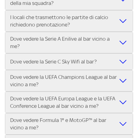
della mia squadra?
in diretta? Con Trova Sky Bar, puoi trovare i locali che
tutto lo sport di Sky, Trova Sky Bar ti aiuta a individuarlo in
trasmettono la Serie A ENILIVE, le Coppe Europee e il
pochi secondi! Ti basta inserire il tuo indirizzo nella barra
I locali che trasmettono le partite di calcio
Grazie a Trova Sky Bar, trovare un pub che trasmette la
meglio dello sport Sky in pochi secondi! Inserisci il tuo
di ricerca e scoprire subito il locale più vicino dove vivere il
richiedono prenotazione?
partita della tua squadra è facilissimo! Inserisci il tuo
indirizzo e scopri subito dove vedere il match.
match con altri tifosi.
indirizzo e scopri in pochi secondi quali locali vicini a te
Dove vedere la Serie A Enilive al bar vicino a
Alcuni locali possono richiedere la prenotazione,
stanno trasmettendo il match.
me?
specialmente per i big match. Ti consigliamo di contattare
direttamente il bar o pub che trovi su Trova Sky Bar per
Con Trova Sky Bar trovi in pochi secondi i locali abbonati a
verificare disponibilità e posti a sedere.
Dove vedere la Serie C Sky Wifi al bar?
Sky Business che trasmettono tutte le 10 partite di ogni
turno di Serie A Enilive. Inserisci il tuo indirizzo nella barra
Dove vedere la UEFA Champions League al bar
Nei locali Sky puoi guardare tutta la Serie C Sky Wifi. Cerca il
di ricerca e scegli il bar, pub o ristorante più vicino.
vicino a me?
tuo indirizzo su Trova Sky Bar e scopri i bar e i locali più
vicini a te che trasmettono il campionato di Serie C.
Dove vedere la UEFA Europa League e la UEFA
Nei locali Sky puoi guardare tutta la UEFA Champions
Conference League al bar vicino a me?
League. Cerca il tuo indirizzo su Trova Sky Bar e scopri i bar
e i locali più vicini a te che trasmettono la UEFA
Dove vedere Formula 1® e MotoGP™ al bar
Nei locali Sky puoi guardare tutta la UEFA Europa League
Champions League.
vicino a me?
e la UEFA Conference League. Cerca il tuo indirizzo su
Trova Sky Bar e scopri i bar e i locali più vicini a te che