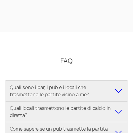
FAQ
Quali sono i bar, i pub e i locali che
trasmettono le partite vicino a me?
Quali locali trasmettono le partite di calcio in
Se cerchi un bar, pub, ristorante o locale vicino a te per
diretta?
vedere le partite di Serie A ENILIVE, la Serie C Sky Wifi, la
UEFA Champions League, la UEFA Europa League, la UEFA
Come sapere se un pub trasmette la partita
Vuoi sapere quali bar, pub o ristoranti mostrano le partite
Conference League, il Tennis, la Formula 1®, la MotoGP™ e