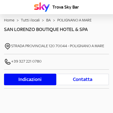
Trova Sky Bar
Home
>
Tutti i locali
>
BA
>
POLIGNANO A MARE
SAN LORENZO BOUTIQUE HOTEL & SPA
STRADA PROVINCIALE 120
70044
-
POLIGNANO A MARE
+39 327 221 0780
Indicazioni
Contatta