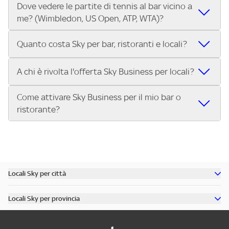
Dove vedere le partite di tennis al bar vicino a
Nei locali Sky puoi guardare tutti i Gran Premi di Formula 1®
trasmettono le Coppe Europee.
me? (Wimbledon, US Open, ATP, WTA)?
e MotoGP™ in diretta. Inserisci il tuo indirizzo su Trova Sky
Bar e scegli il bar o ristorante più vicino che trasmette tutti
Nei locali Sky puoi guardare Wimbledon, lo US Open, i
i Gran Premi della stagione.
Quanto costa Sky per bar, ristoranti e locali?
tornei dell’ATP Tour e del WTA Tour, oltre alle Finals. Cerca il
tuo indirizzo su Trova Sky Bar e scopri subito dove vedere
L’abbonamento Sky Business per bar, ristoranti, pub e
A chi è rivolta l'offerta Sky Business per locali?
le partite di tennis nel locale più vicino.
locali costa 299€ al mese per 12 mesi. Con questa offerta
puoi trasmettere nel tuo locale:
Come attivare Sky Business per il mio bar o
L'offerta Sky Business è riservata ai pubblici esercizi aperti
Tutta la Serie A ENILIVE, la UEFA Champions League, la
ristorante?
al pubblico per la somministrazione di cibi, bevande e altri
UEFA Europa League e la UEFA Conference League.
servizi, tra cui:
I migliori eventi sportivi internazionali: Premier League,
Attivare Sky Business è semplice:
Bar, pub, ristoranti, pizzerie
Bundesliga, NBA, Formula 1, MotoGP, tennis e molto altro.
Contatta Sky e scegli il pacchetto più adatto al tuo
Circoli sportivi, sale giochi, punti vendita, associazioni
Approfondimenti sportivi su Sky Sport 24.
locale.
Se hai un locale e vuoi offrire ai tuoi clienti il meglio
Scopri tutti i dettagli dell’offerta e porta il grande
Ricevi l’installazione del servizio nel tuo bar, pub o
dello sport in diretta, scopri subito l’offerta Sky Business
Locali Sky per città
sport nel tuo locale.
ristorante.
per locali
Scopri tutti i bar di Milano
Inizia a trasmettere gli eventi sportivi per i tuoi clienti.
Locali Sky per provincia
Scopri tutti i bar di Roma
Chiama il numero dedicato o visita il sito per attivare
Scopri tutti i bar in provincia di Milano
Scopri tutti i bar di Torino
Sky Business oggi stesso!
Scopri tutti i bar in provincia di Roma