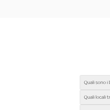
Quali sono i 
Se cerchi un ba
Quali locali 
ENILIVE, la Se
Conference Lea