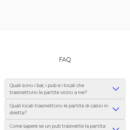
FAQ
Quali sono i bar, i pub e i locali che
trasmettono le partite vicino a me?
Quali locali trasmettono le partite di calcio in
Se cerchi un bar, pub, ristorante o locale vicino a te per
diretta?
vedere le partite di Serie A ENILIVE, la Serie C Sky Wifi, la
UEFA Champions League, la UEFA Europa League, la UEFA
Come sapere se un pub trasmette la partita
Vuoi sapere quali bar, pub o ristoranti mostrano le partite
Conference League, il Tennis, la Formula 1®, la MotoGP™ e