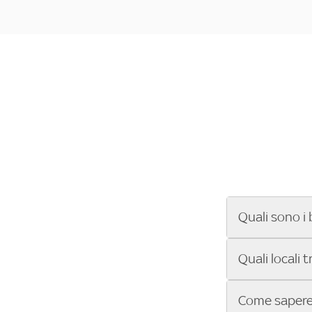
Quali sono i 
Se cerchi un ba
Quali locali 
ENILIVE, la Se
Conference Lea
Vuoi sapere qu
Come sapere 
Sky Bar ti aiut