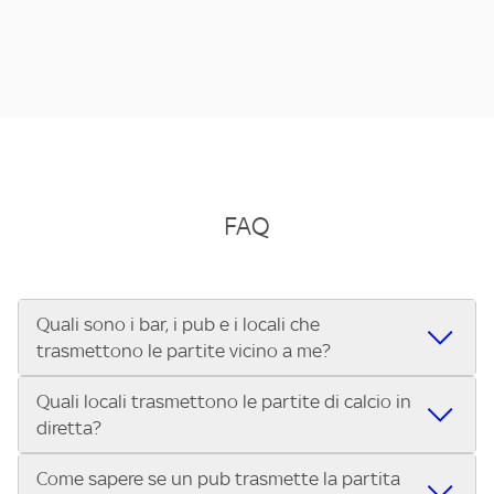
FAQ
Quali sono i bar, i pub e i locali che
trasmettono le partite vicino a me?
Quali locali trasmettono le partite di calcio in
Se cerchi un bar, pub, ristorante o locale vicino a te per
diretta?
vedere le partite di Serie A ENILIVE, la Serie C Sky Wifi, la
UEFA Champions League, la UEFA Europa League, la UEFA
Come sapere se un pub trasmette la partita
Vuoi sapere quali bar, pub o ristoranti mostrano le partite
Conference League, il Tennis, la Formula 1®, la MotoGP™ e