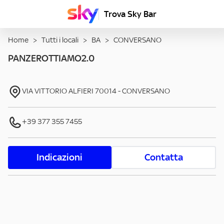
Trova Sky Bar
Home
>
Tutti i locali
>
BA
>
CONVERSANO
PANZEROTTIAMO2.0
VIA VITTORIO ALFIERI
70014
-
CONVERSANO
+39 377 355 7455
Indicazioni
Contatta