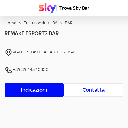
Trova Sky Bar
Home
>
Tutti i locali
>
BA
>
BARI
REMAKE ESPORTS BAR
VIALEUNITA' D'ITALIA
70125
-
BARI
+39 392 452 0330
Indicazioni
Contatta