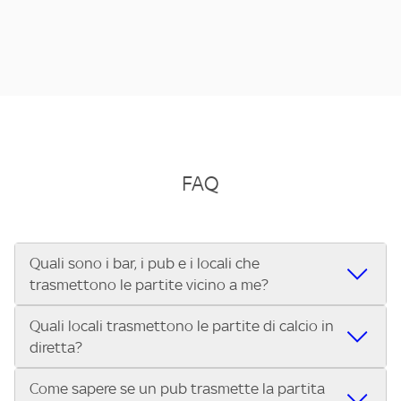
FAQ
Quali sono i bar, i pub e i locali che
trasmettono le partite vicino a me?
Quali locali trasmettono le partite di calcio in
Se cerchi un bar, pub, ristorante o locale vicino a te per
diretta?
vedere le partite di Serie A ENILIVE, la Serie C Sky Wifi, la
UEFA Champions League, la UEFA Europa League, la UEFA
Come sapere se un pub trasmette la partita
Vuoi sapere quali bar, pub o ristoranti mostrano le partite
Conference League, il Tennis, la Formula 1®, la MotoGP™ e