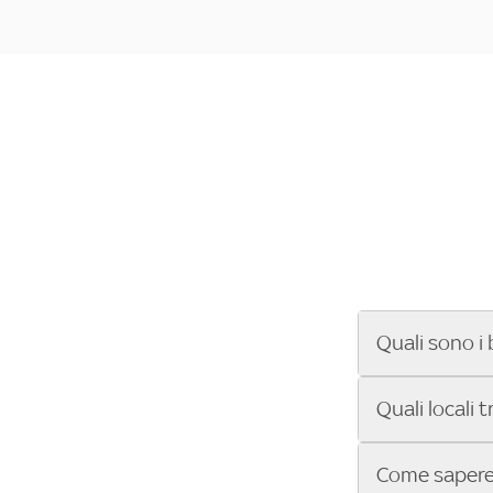
Quali sono i 
Se cerchi un ba
Quali locali 
ENILIVE, la Se
Conference Lea
Vuoi sapere qu
Come sapere 
Sky Bar ti aiut