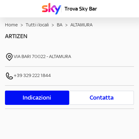
Trova Sky Bar
Home
>
Tutti i locali
>
BA
>
ALTAMURA
ARTIZEN
VIA BARI
70022
-
ALTAMURA
+39 329 222 1844
Indicazioni
Contatta