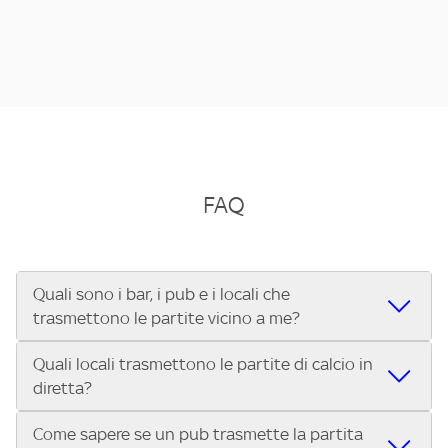
FAQ
Quali sono i bar, i pub e i locali che
trasmettono le partite vicino a me?
Quali locali trasmettono le partite di calcio in
Se cerchi un bar, pub, ristorante o locale vicino a te per
diretta?
vedere le partite di Serie A ENILIVE, la Serie C Sky Wifi, la
UEFA Champions League, la UEFA Europa League, la UEFA
Come sapere se un pub trasmette la partita
Vuoi sapere quali bar, pub o ristoranti mostrano le partite
Conference League, il Tennis, la Formula 1®, la MotoGP™ e