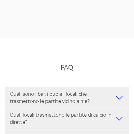
FAQ
Quali sono i bar, i pub e i locali che
trasmettono le partite vicino a me?
Quali locali trasmettono le partite di calcio in
Se cerchi un bar, pub, ristorante o locale vicino a te per
diretta?
vedere le partite di Serie A ENILIVE, la Serie C Sky Wifi, la
UEFA Champions League, la UEFA Europa League, la UEFA