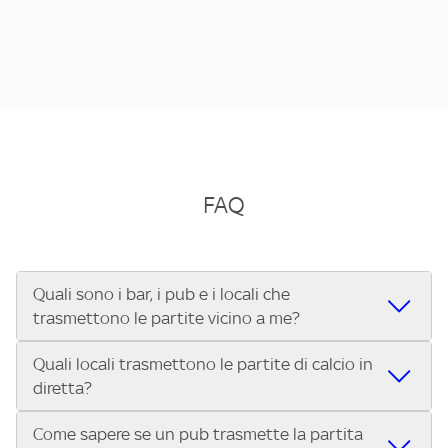
FAQ
Quali sono i bar, i pub e i locali che
trasmettono le partite vicino a me?
Quali locali trasmettono le partite di calcio in
Se cerchi un bar, pub, ristorante o locale vicino a te per
diretta?
vedere le partite di Serie A ENILIVE, la Serie C Sky Wifi, la
UEFA Champions League, la UEFA Europa League, la UEFA
Come sapere se un pub trasmette la partita
Vuoi sapere quali bar, pub o ristoranti mostrano le partite
Conference League, il Tennis, la Formula 1®, la MotoGP™ e