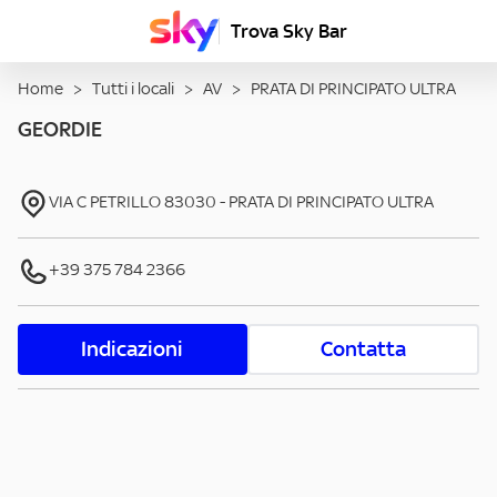
Trova Sky Bar
Home
>
Tutti i locali
>
AV
>
PRATA DI PRINCIPATO ULTRA
GEORDIE
VIA C PETRILLO
83030
-
PRATA DI PRINCIPATO ULTRA
+39 375 784 2366
Indicazioni
Contatta