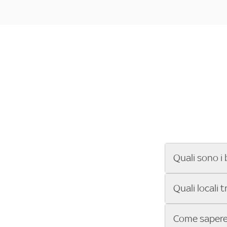
Quali sono i 
Se cerchi un ba
Quali locali 
ENILIVE, la Se
Conference Lea
Vuoi sapere qu
Come sapere 
Sky Bar ti aiut