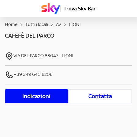
Trova Sky Bar
Home
>
Tutti i locali
>
AV
>
LIONI
CAFEFÈ DEL PARCO
VIA DEL PARCO
83047
-
LIONI
+39 349 640 6208
Indicazioni
Contatta