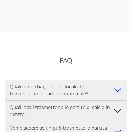
FAQ
Quali sono i bar, i pub e i locali che
trasmettono le partite vicino a me?
Quali locali trasmettono le partite di calcio in
Se cerchi un bar, pub, ristorante o locale vicino a te per
diretta?
vedere le partite di Serie A ENILIVE, la Serie C Sky Wifi, la
UEFA Champions League, la UEFA Europa League, la UEFA
Come sapere se un pub trasmette la partita
Vuoi sapere quali bar, pub o ristoranti mostrano le partite
Conference League, il Tennis, la Formula 1®, la MotoGP™ e