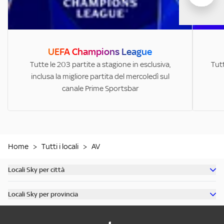
UEFA Champions League
Tutte le 203 partite a stagione in esclusiva,
Tutt
inclusa la migliore partita del mercoledì sul
canale Prime Sportsbar
Home
>
Tutti i locali
>
AV
Locali Sky per città
Scopri tutti i bar di Milano
Locali Sky per provincia
Scopri tutti i bar di Roma
Scopri tutti i bar in provincia di Milano
Scopri tutti i bar di Torino
Scopri tutti i bar in provincia di Roma