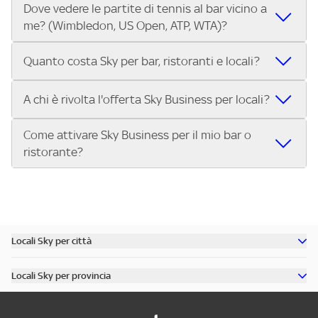
Dove vedere le partite di tennis al bar vicino a
Nei locali Sky puoi guardare tutti i Gran Premi di Formula 1®
trasmettono le Coppe Europee.
me? (Wimbledon, US Open, ATP, WTA)?
e MotoGP™ in diretta. Inserisci il tuo indirizzo su Trova Sky
Bar e scegli il bar o ristorante più vicino che trasmette tutti
Nei locali Sky puoi guardare Wimbledon, lo US Open, i
i Gran Premi della stagione.
Quanto costa Sky per bar, ristoranti e locali?
tornei dell’ATP Tour e del WTA Tour, oltre alle Finals. Cerca il
tuo indirizzo su Trova Sky Bar e scopri subito dove vedere
L’abbonamento Sky Business per bar, ristoranti, pub e
A chi è rivolta l'offerta Sky Business per locali?
le partite di tennis nel locale più vicino.
locali costa 299€ al mese per 12 mesi. Con questa offerta
puoi trasmettere nel tuo locale:
Come attivare Sky Business per il mio bar o
L'offerta Sky Business è riservata ai pubblici esercizi aperti
Tutta la Serie A ENILIVE, la UEFA Champions League, la
ristorante?
al pubblico per la somministrazione di cibi, bevande e altri
UEFA Europa League e la UEFA Conference League.
servizi, tra cui:
I migliori eventi sportivi internazionali: Premier League,
Attivare Sky Business è semplice:
Bar, pub, ristoranti, pizzerie
Bundesliga, NBA, Formula 1, MotoGP, tennis e molto altro.
Contatta Sky e scegli il pacchetto più adatto al tuo
Circoli sportivi, sale giochi, punti vendita, associazioni
Approfondimenti sportivi su Sky Sport 24.
locale.
Se hai un locale e vuoi offrire ai tuoi clienti il meglio
Scopri tutti i dettagli dell’offerta e porta il grande
Ricevi l’installazione del servizio nel tuo bar, pub o
dello sport in diretta, scopri subito l’offerta Sky Business
Locali Sky per città
sport nel tuo locale.
ristorante.
per locali
Scopri tutti i bar di Milano
Inizia a trasmettere gli eventi sportivi per i tuoi clienti.
Locali Sky per provincia
Scopri tutti i bar di Roma
Chiama il numero dedicato o visita il sito per attivare
Scopri tutti i bar in provincia di Milano
Scopri tutti i bar di Torino
Sky Business oggi stesso!
Scopri tutti i bar in provincia di Roma