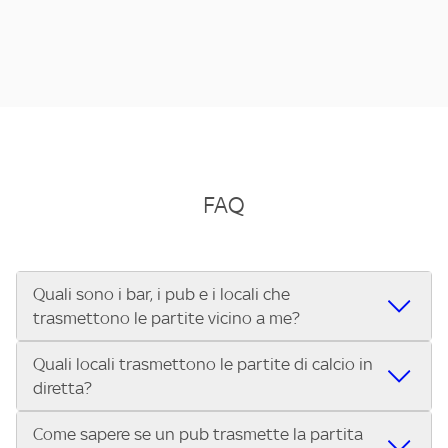
FAQ
Quali sono i bar, i pub e i locali che
trasmettono le partite vicino a me?
Quali locali trasmettono le partite di calcio in
Se cerchi un bar, pub, ristorante o locale vicino a te per
diretta?
vedere le partite di Serie A ENILIVE, la Serie C Sky Wifi, la
UEFA Champions League, la UEFA Europa League, la UEFA
Come sapere se un pub trasmette la partita
Vuoi sapere quali bar, pub o ristoranti mostrano le partite
Conference League, il Tennis, la Formula 1®, la MotoGP™ e