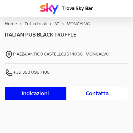
Trova Sky Bar
Home
>
Tutti i locali
>
AT
>
MONCALVO
ITALIAN PUB BLACK TRUFFLE
PIAZZA ANTICO CASTELLO,15
14036
-
MONCALVO
+39 393 095 7188
Indicazioni
Contatta