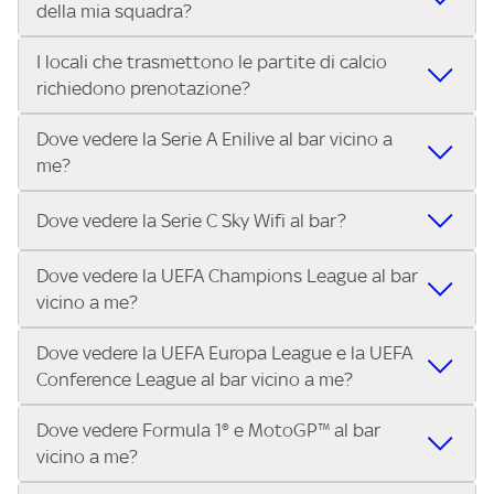
della mia squadra?
in diretta? Con Trova Sky Bar, puoi trovare i locali che
tutto lo sport di Sky, Trova Sky Bar ti aiuta a individuarlo in
trasmettono la Serie A ENILIVE, le Coppe Europee e il
pochi secondi! Ti basta inserire il tuo indirizzo nella barra
I locali che trasmettono le partite di calcio
Grazie a Trova Sky Bar, trovare un pub che trasmette la
meglio dello sport Sky in pochi secondi! Inserisci il tuo
di ricerca e scoprire subito il locale più vicino dove vivere il
richiedono prenotazione?
partita della tua squadra è facilissimo! Inserisci il tuo
indirizzo e scopri subito dove vedere il match.
match con altri tifosi.
indirizzo e scopri in pochi secondi quali locali vicini a te
Dove vedere la Serie A Enilive al bar vicino a
Alcuni locali possono richiedere la prenotazione,
stanno trasmettendo il match.
me?
specialmente per i big match. Ti consigliamo di contattare
direttamente il bar o pub che trovi su Trova Sky Bar per
Con Trova Sky Bar trovi in pochi secondi i locali abbonati a
verificare disponibilità e posti a sedere.
Dove vedere la Serie C Sky Wifi al bar?
Sky Business che trasmettono tutte le 10 partite di ogni
turno di Serie A Enilive. Inserisci il tuo indirizzo nella barra
Dove vedere la UEFA Champions League al bar
Nei locali Sky puoi guardare tutta la Serie C Sky Wifi. Cerca il
di ricerca e scegli il bar, pub o ristorante più vicino.
vicino a me?
tuo indirizzo su Trova Sky Bar e scopri i bar e i locali più
vicini a te che trasmettono il campionato di Serie C.
Dove vedere la UEFA Europa League e la UEFA
Nei locali Sky puoi guardare tutta la UEFA Champions
Conference League al bar vicino a me?
League. Cerca il tuo indirizzo su Trova Sky Bar e scopri i bar
e i locali più vicini a te che trasmettono la UEFA
Dove vedere Formula 1® e MotoGP™ al bar
Nei locali Sky puoi guardare tutta la UEFA Europa League
Champions League.
vicino a me?
e la UEFA Conference League. Cerca il tuo indirizzo su
Trova Sky Bar e scopri i bar e i locali più vicini a te che