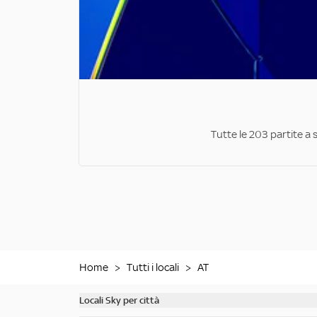
Tutte le 203 partite a 
Home
>
Tutti i locali
>
AT
Locali Sky per città
Scopri tutti i bar di Milano