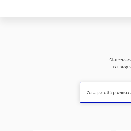
Stai cercand
o il prog