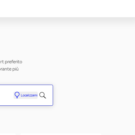
ort preferito
orante più
Localizzami