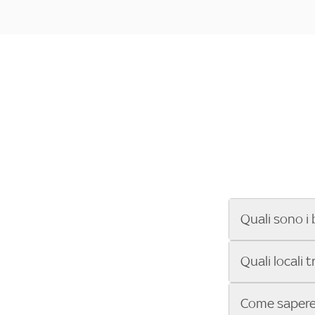
Quali sono i 
Se cerchi un ba
Quali locali 
ENILIVE, la Se
Conference Lea
Vuoi sapere qu
Come sapere 
Sky Bar ti aiut