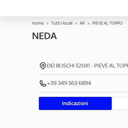
Home
>
Tutti i locali
>
AR
>
PIEVE AL TOPPO
NEDA
DEI BOSCHI
52041
-
PIEVE AL TO
+39 349 563 6894
Indicazioni