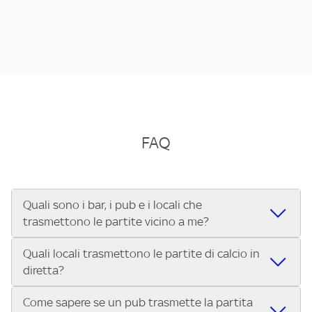
FAQ
Quali sono i bar, i pub e i locali che
trasmettono le partite vicino a me?
Quali locali trasmettono le partite di calcio in
Se cerchi un bar, pub, ristorante o locale vicino a te per
diretta?
vedere le partite di Serie A ENILIVE, la Serie C Sky Wifi, la
UEFA Champions League, la UEFA Europa League, la UEFA
Come sapere se un pub trasmette la partita
Vuoi sapere quali bar, pub o ristoranti mostrano le partite
Conference League, il Tennis, la Formula 1®, la MotoGP™ e