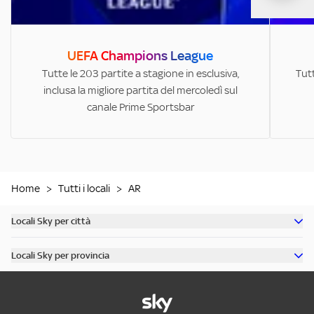
UEFA Champions League
Tutte le 203 partite a stagione in esclusiva,
Tutt
inclusa la migliore partita del mercoledì sul
canale Prime Sportsbar
Home
>
Tutti i locali
>
AR
Locali Sky per città
Scopri tutti i bar di Milano
Locali Sky per provincia
Scopri tutti i bar di Roma
Scopri tutti i bar in provincia di Milano
Scopri tutti i bar di Torino
Scopri tutti i bar in provincia di Roma
Scopri tutti i bar di Napoli