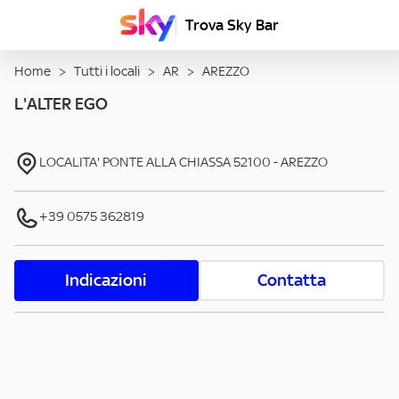
Trova Sky Bar
Home
>
Tutti i locali
>
AR
>
AREZZO
L'ALTER EGO
LOCALITA' PONTE ALLA CHIASSA
52100
-
AREZZO
+39 0575 362819
Indicazioni
Contatta