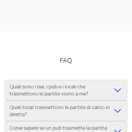
FAQ
Quali sono i bar, i pub e i locali che
trasmettono le partite vicino a me?
Quali locali trasmettono le partite di calcio in
Se cerchi un bar, pub, ristorante o locale vicino a te per
diretta?
vedere le partite di Serie A ENILIVE, la Serie C Sky Wifi, la
UEFA Champions League, la UEFA Europa League, la UEFA
Come sapere se un pub trasmette la partita
Vuoi sapere quali bar, pub o ristoranti mostrano le partite
Conference League, il Tennis, la Formula 1®, la MotoGP™ e