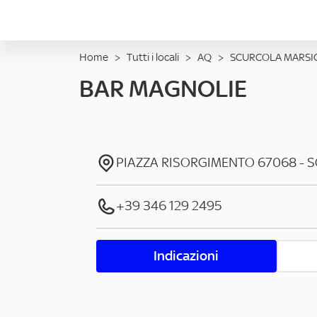
Home
>
Tutti i locali
>
AQ
>
SCURCOLA MARSI
BAR MAGNOLIE
PIAZZA RISORGIMENTO
67068
-
S
+39 346 129 2495
Indicazioni