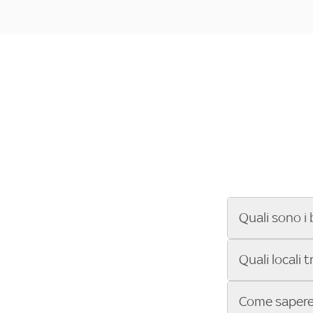
Quali sono i 
Se cerchi un ba
Quali locali 
ENILIVE, la Se
Conference Lea
Vuoi sapere qu
Come sapere 
Sky Bar ti aiut