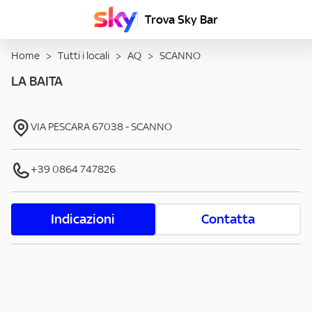
Trova Sky Bar
Home
>
Tutti i locali
>
AQ
>
SCANNO
LA BAITA
VIA PESCARA
67038
-
SCANNO
+39 0864 747826
Indicazioni
Contatta