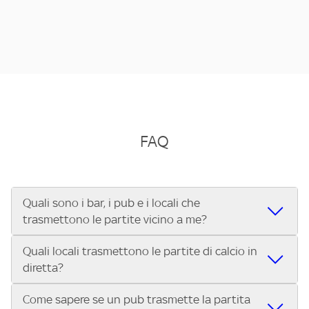
FAQ
Quali sono i bar, i pub e i locali che
trasmettono le partite vicino a me?
Quali locali trasmettono le partite di calcio in
Se cerchi un bar, pub, ristorante o locale vicino a te per
diretta?
vedere le partite di Serie A ENILIVE, la Serie C Sky Wifi, la
UEFA Champions League, la UEFA Europa League, la UEFA
Come sapere se un pub trasmette la partita
Vuoi sapere quali bar, pub o ristoranti mostrano le partite
Conference League, il Tennis, la Formula 1®, la MotoGP™ e