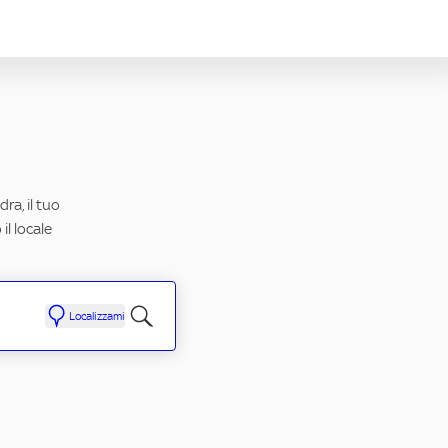
ra, il tuo
il locale
Localizzami