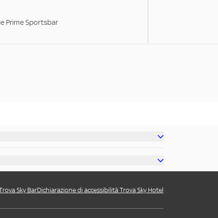
ale Prime Sportsbar
 Trova Sky Bar
Dichiarazione di accessibilità Trova Sky Hotel