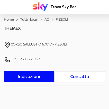
Trova Sky Bar
Home
>
Tutti i locali
>
AQ
>
PIZZOLI
THEMEX
CORSO SALLUSTIO
67017
-
PIZZOLI
+39 347 865 5727
Indicazioni
Contatta