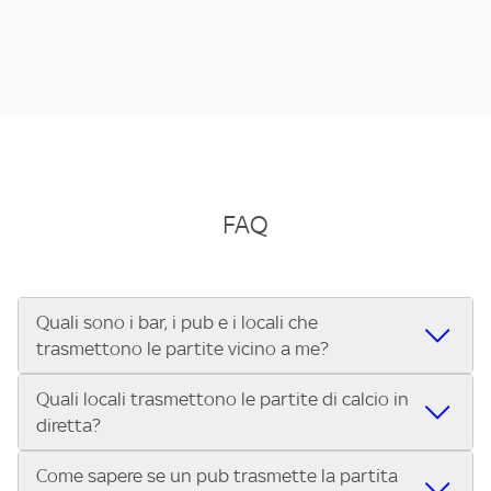
FAQ
Quali sono i bar, i pub e i locali che
trasmettono le partite vicino a me?
Quali locali trasmettono le partite di calcio in
Se cerchi un bar, pub, ristorante o locale vicino a te per
diretta?
vedere le partite di Serie A ENILIVE, la Serie C Sky Wifi, la
UEFA Champions League, la UEFA Europa League, la UEFA
Come sapere se un pub trasmette la partita
Vuoi sapere quali bar, pub o ristoranti mostrano le partite
Conference League, il Tennis, la Formula 1®, la MotoGP™ e