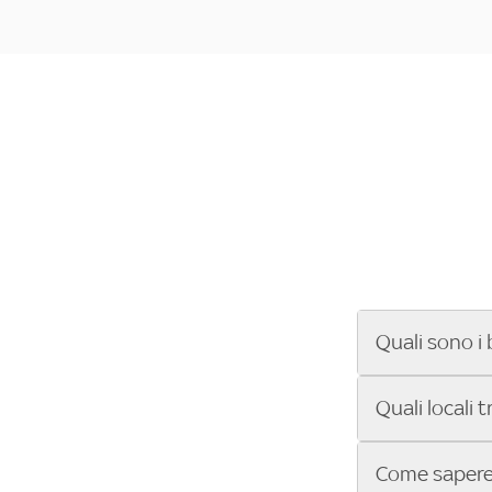
Quali sono i 
Se cerchi un ba
Quali locali 
ENILIVE, la Se
Conference Lea
Vuoi sapere qu
Come sapere 
Sky Bar ti aiut