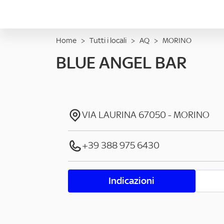
Home
>
Tutti i locali
>
AQ
>
MORINO
BLUE ANGEL BAR
VIA LAURINA
67050
-
MORINO
+39 388 975 6430
Indicazioni