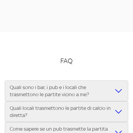
FAQ
Quali sono i bar, i pub e i locali che
trasmettono le partite vicino a me?
Quali locali trasmettono le partite di calcio in
Se cerchi un bar, pub, ristorante o locale vicino a te per
diretta?
vedere le partite di Serie A ENILIVE, la Serie C Sky Wifi, la
UEFA Champions League, la UEFA Europa League, la UEFA
Come sapere se un pub trasmette la partita
Vuoi sapere quali bar, pub o ristoranti mostrano le partite
Conference League, il Tennis, la Formula 1®, la MotoGP™ e