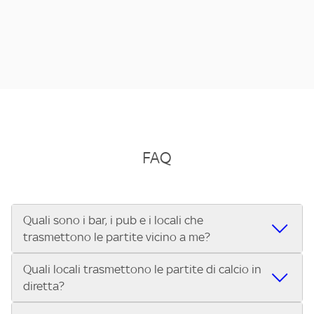
FAQ
Quali sono i bar, i pub e i locali che
trasmettono le partite vicino a me?
Quali locali trasmettono le partite di calcio in
Se cerchi un bar, pub, ristorante o locale vicino a te per
diretta?
vedere le partite di Serie A ENILIVE, la Serie C Sky Wifi, la
UEFA Champions League, la UEFA Europa League, la UEFA