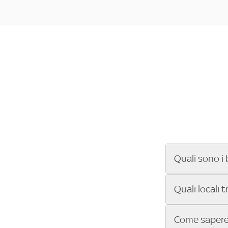
Quali sono i 
Se cerchi un ba
Quali locali 
ENILIVE, la Se
Conference Lea
Vuoi sapere qu
Come sapere 
Sky Bar ti aiut