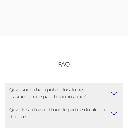
FAQ
Quali sono i bar, i pub e i locali che
trasmettono le partite vicino a me?
Quali locali trasmettono le partite di calcio in
Se cerchi un bar, pub, ristorante o locale vicino a te per
diretta?
vedere le partite di Serie A ENILIVE, la Serie C Sky Wifi, la
UEFA Champions League, la UEFA Europa League, la UEFA