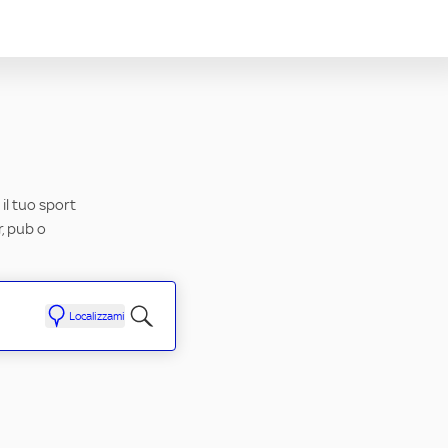
 il tuo sport
r, pub o
Localizzami