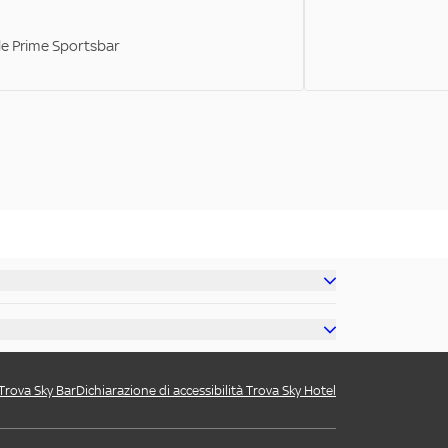
ale Prime Sportsbar
 Trova Sky Bar
Dichiarazione di accessibilità Trova Sky Hotel