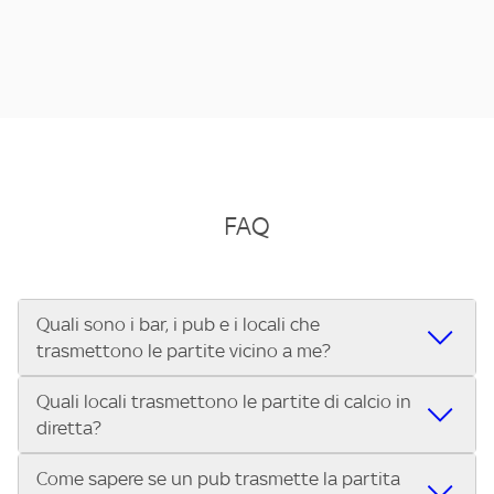
FAQ
Quali sono i bar, i pub e i locali che
trasmettono le partite vicino a me?
Quali locali trasmettono le partite di calcio in
Se cerchi un bar, pub, ristorante o locale vicino a te per
diretta?
vedere le partite di Serie A ENILIVE, la Serie C Sky Wifi, la
UEFA Champions League, la UEFA Europa League, la UEFA
Come sapere se un pub trasmette la partita
Vuoi sapere quali bar, pub o ristoranti mostrano le partite
Conference League, il Tennis, la Formula 1®, la MotoGP™ e