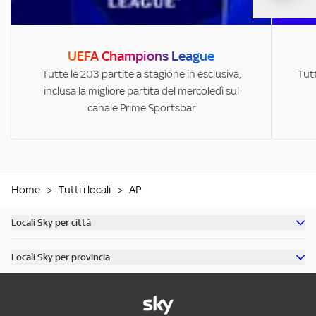
UEFA Champions League
Tutte le 203 partite a stagione in esclusiva,
Tutt
inclusa la migliore partita del mercoledì sul
canale Prime Sportsbar
Home
>
Tutti i locali
>
AP
Locali Sky per città
Scopri tutti i bar di Milano
Locali Sky per provincia
Scopri tutti i bar di Roma
Scopri tutti i bar in provincia di Milano
Scopri tutti i bar di Torino
Scopri tutti i bar in provincia di Roma
Scopri tutti i bar di Napoli