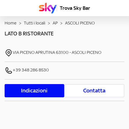
Trova Sky Bar
Home
>
Tutti i locali
>
AP
>
ASCOLI PICENO
LATO B RISTORANTE
VIA PICENO APRUTINA
63100
-
ASCOLI PICENO
+39 348 286 8530
Indicazioni
Contatta