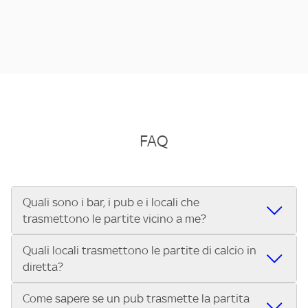
FAQ
Quali sono i bar, i pub e i locali che
trasmettono le partite vicino a me?
Quali locali trasmettono le partite di calcio in
Se cerchi un bar, pub, ristorante o locale vicino a te per
diretta?
vedere le partite di Serie A ENILIVE, la Serie C Sky Wifi, la
UEFA Champions League, la UEFA Europa League, la UEFA
Come sapere se un pub trasmette la partita
Vuoi sapere quali bar, pub o ristoranti mostrano le partite
Conference League, il Tennis, la Formula 1®, la MotoGP™ e