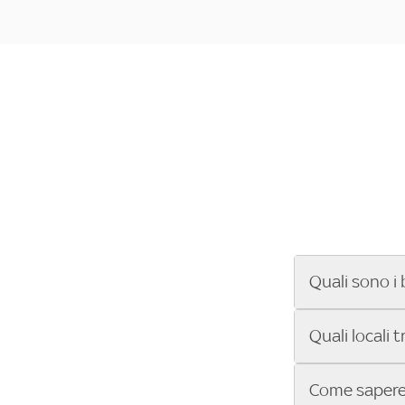
Quali sono i 
Se cerchi un ba
Quali locali 
ENILIVE, la Se
Conference Lea
Vuoi sapere qu
Come sapere 
Sky Bar ti aiut