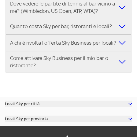
Dove vedere le partite di tennis al bar vicino a
Nei locali Sky puoi guardare tutti i Gran Premi di Formula 1®
trasmettono le Coppe Europee.
me? (Wimbledon, US Open, ATP, WTA)?
e MotoGP™ in diretta. Inserisci il tuo indirizzo su Trova Sky
Bar e scegli il bar o ristorante più vicino che trasmette tutti
Nei locali Sky puoi guardare Wimbledon, lo US Open, i
i Gran Premi della stagione.
Quanto costa Sky per bar, ristoranti e locali?
tornei dell’ATP Tour e del WTA Tour, oltre alle Finals. Cerca il
tuo indirizzo su Trova Sky Bar e scopri subito dove vedere
L’abbonamento Sky Business per bar, ristoranti, pub e
A chi è rivolta l'offerta Sky Business per locali?
le partite di tennis nel locale più vicino.
locali costa 299€ al mese per 12 mesi. Con questa offerta
puoi trasmettere nel tuo locale:
Come attivare Sky Business per il mio bar o
L'offerta Sky Business è riservata ai pubblici esercizi aperti
Tutta la Serie A ENILIVE, la UEFA Champions League, la
ristorante?
al pubblico per la somministrazione di cibi, bevande e altri
UEFA Europa League e la UEFA Conference League.
servizi, tra cui:
I migliori eventi sportivi internazionali: Premier League,
Attivare Sky Business è semplice:
Bar, pub, ristoranti, pizzerie
Bundesliga, NBA, Formula 1, MotoGP, tennis e molto altro.
Contatta Sky e scegli il pacchetto più adatto al tuo
Circoli sportivi, sale giochi, punti vendita, associazioni
Approfondimenti sportivi su Sky Sport 24.
locale.
Se hai un locale e vuoi offrire ai tuoi clienti il meglio
Scopri tutti i dettagli dell’offerta e porta il grande
Ricevi l’installazione del servizio nel tuo bar, pub o
dello sport in diretta, scopri subito l’offerta Sky Business
Locali Sky per città
sport nel tuo locale.
ristorante.
per locali
Scopri tutti i bar di Milano
Inizia a trasmettere gli eventi sportivi per i tuoi clienti.
Locali Sky per provincia
Scopri tutti i bar di Roma
Chiama il numero dedicato o visita il sito per attivare
Scopri tutti i bar in provincia di Milano
Scopri tutti i bar di Torino
Sky Business oggi stesso!
Scopri tutti i bar in provincia di Roma