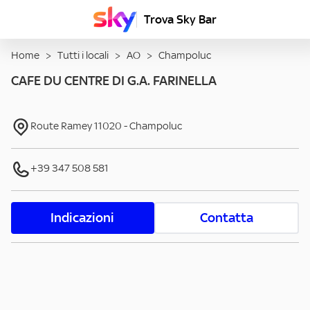
Trova Sky Bar
Home
>
Tutti i locali
>
AO
>
Champoluc
CAFE DU CENTRE DI G.A. FARINELLA
Route Ramey
11020
-
Champoluc
+39 347 508 581
Indicazioni
Contatta