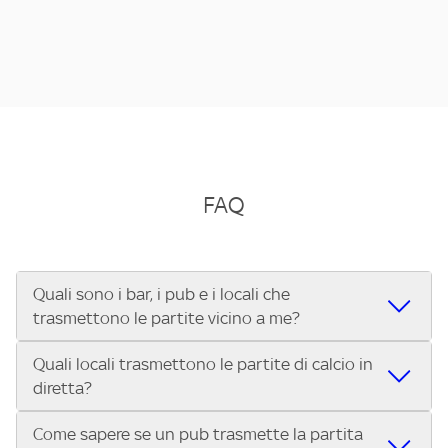
FAQ
Quali sono i bar, i pub e i locali che
trasmettono le partite vicino a me?
Quali locali trasmettono le partite di calcio in
Se cerchi un bar, pub, ristorante o locale vicino a te per
diretta?
vedere le partite di Serie A ENILIVE, la Serie C Sky Wifi, la
UEFA Champions League, la UEFA Europa League, la UEFA
Come sapere se un pub trasmette la partita
Vuoi sapere quali bar, pub o ristoranti mostrano le partite
Conference League, il Tennis, la Formula 1®, la MotoGP™ e