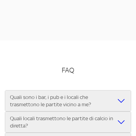
FAQ
Quali sono i bar, i pub e i locali che
trasmettono le partite vicino a me?
Quali locali trasmettono le partite di calcio in
Se cerchi un bar, pub, ristorante o locale vicino a te per
diretta?
vedere le partite di Serie A ENILIVE, la Serie C Sky Wifi, la
UEFA Champions League, la UEFA Europa League, la UEFA