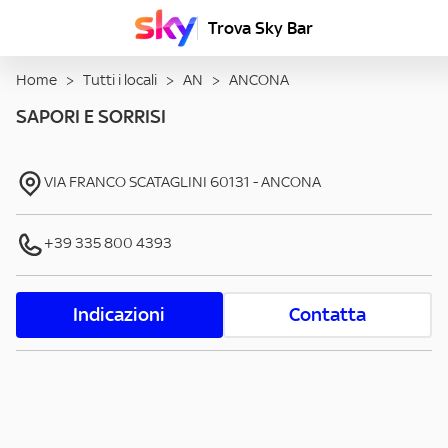
Trova Sky Bar
Home
>
Tutti i locali
>
AN
>
ANCONA
SAPORI E SORRISI
VIA FRANCO SCATAGLINI
60131
-
ANCONA
+39 335 800 4393
Indicazioni
Contatta