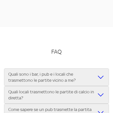
FAQ
Quali sono i bar, i pub e i locali che
trasmettono le partite vicino a me?
Quali locali trasmettono le partite di calcio in
Se cerchi un bar, pub, ristorante o locale vicino a te per
diretta?
vedere le partite di Serie A ENILIVE, la Serie C Sky Wifi, la
UEFA Champions League, la UEFA Europa League, la UEFA
Come sapere se un pub trasmette la partita
Vuoi sapere quali bar, pub o ristoranti mostrano le partite
Conference League, il Tennis, la Formula 1®, la MotoGP™ e