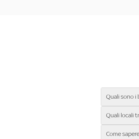
Quali sono i 
Se cerchi un ba
Quali locali 
ENILIVE, la Se
Conference Lea
Vuoi sapere qu
Come sapere 
Sky Bar ti aiut