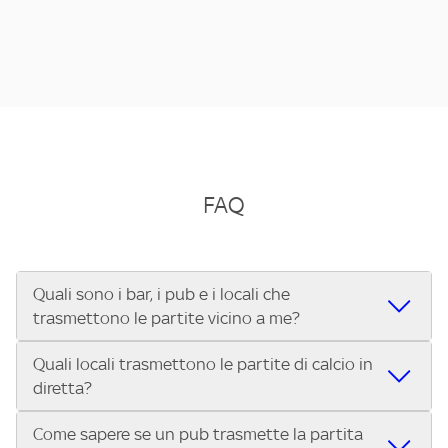
FAQ
Quali sono i bar, i pub e i locali che
trasmettono le partite vicino a me?
Quali locali trasmettono le partite di calcio in
Se cerchi un bar, pub, ristorante o locale vicino a te per
diretta?
vedere le partite di Serie A ENILIVE, la Serie C Sky Wifi, la
UEFA Champions League, la UEFA Europa League, la UEFA
Come sapere se un pub trasmette la partita
Vuoi sapere quali bar, pub o ristoranti mostrano le partite
Conference League, il Tennis, la Formula 1®, la MotoGP™ e