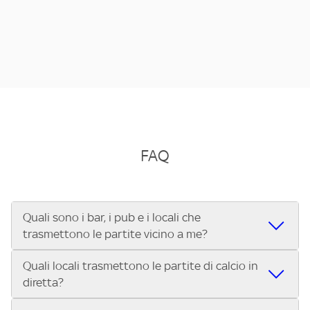
FAQ
Quali sono i bar, i pub e i locali che
trasmettono le partite vicino a me?
Quali locali trasmettono le partite di calcio in
Se cerchi un bar, pub, ristorante o locale vicino a te per
diretta?
vedere le partite di Serie A ENILIVE, la Serie C Sky Wifi, la
UEFA Champions League, la UEFA Europa League, la UEFA