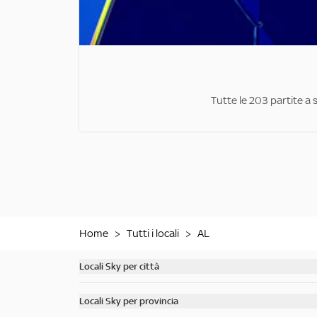
Tutte le 203 partite a 
Home
>
Tutti i locali
>
AL
Locali Sky per città
Scopri tutti i bar di Milano
Locali Sky per provincia
Scopri tutti i bar di Roma