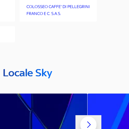
COLOSSEO CAFFE' DI PELLEGRINI
FRANCO E C. S.A.S.
n Locale Sky