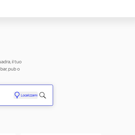
adra, il tuo
 bar, pub o
Localizzami